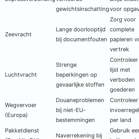
gewichtsinschatting
voor opga
Zorg voor
Lange doorlooptijd
complete
Zeevracht
bij documentfouten
papieren v
vertrek
Controleer
Strenge
lijst met
Luchtvracht
beperkingen op
verboden
gevaarlijke stoffen
goederen
Douaneproblemen
Controleer
Wegvervoer
bij niet-EU-
invoerrege
(Europa)
bestemmingen
per land
Pakketdienst
Gebruik ee
Naverrekening bij