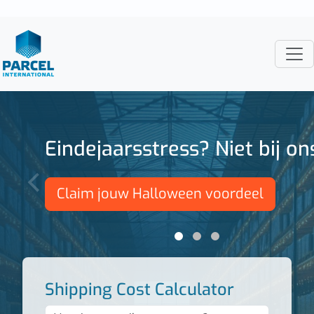
Eindejaarsstress? Niet bij on
‹
Claim jouw Halloween voordeel
Shipping Cost Calculator
35 x 25 x 20 2kg