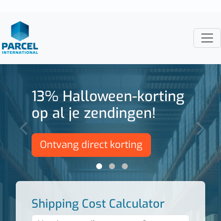
13% Halloween-korting
op al je zendingen!
‹
›
Ontvang direct korting
Shipping Cost Calculator
35 x 25 x 20 2kg