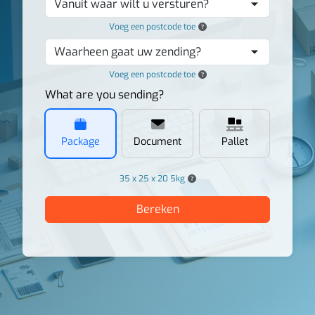
Vanuit waar wilt u versturen?
Voeg een postcode toe
Waarheen gaat uw zending?
Voeg een postcode toe
What are you sending?
Package
Document
Pallet
35 x 25 x 20 5kg
Bereken