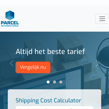
Altijd het beste tarief
‹
›
Vergelijk nu
Shipping Cost Calculator
35 x 25 x 20 2kg