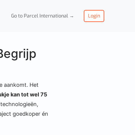
Go to Parcel International →
Login
Begrijp
 je aankomt. Het
ukje kan tot wel 75
 technologieën,
raject goedkoper én