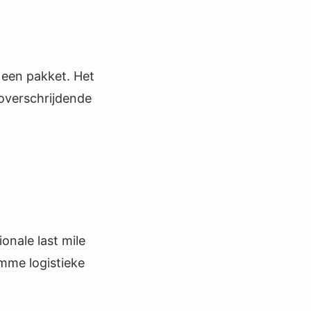
n een pakket. Het
overschrijdende
onale last mile
imme logistieke