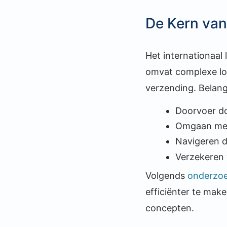
De Kern van 
Het internationaal 
omvat complexe lo
verzending. Belangr
Doorvoer do
Omgaan met 
Navigeren do
Verzekeren v
Volgends
onderzo
efficiënter te make
concepten.