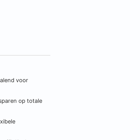
palend voor
esparen op totale
xibele