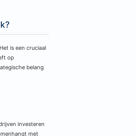
jk?
Het is een cruciaal
eft op
trategische belang
rijven investeren
 samenhangt met