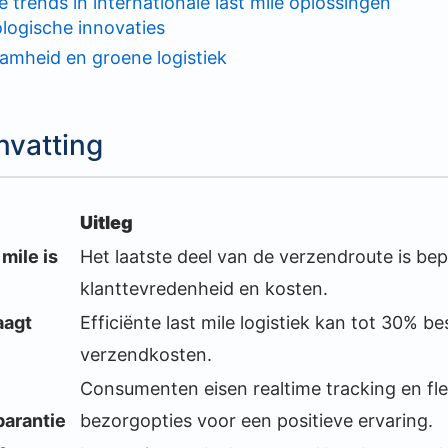
trends in internationale last mile oplossingen
logische innovaties
amheid en groene logistiek
nvatting
Uitleg
 mile is
Het laatste deel van de verzendroute is be
klanttevredenheid en kosten.
aagt
Efficiënte last mile logistiek kan tot 30% b
verzendkosten.
Consumenten eisen realtime tracking en fle
parantie
bezorgopties voor een positieve ervaring.