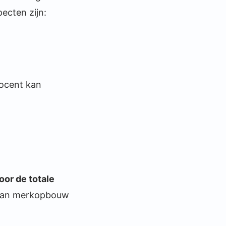
ecten zijn:
rocent kan
oor de totale
n van merkopbouw