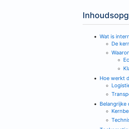
Inhoudsopg
Wat is inter
De kern
Waarom 
Ec
Kl
Hoe werkt de
Logisti
Transp
Belangrijke
Kernbeg
Techni