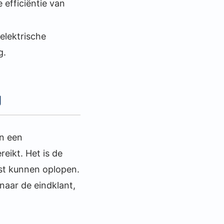
 efficiëntie van
elektrische
g.
g
an een
eikt. Het is de
gst kunnen oplopen.
naar de eindklant,