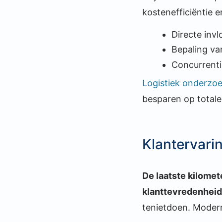
kostenefficiëntie 
Directe inv
Bepaling va
Concurrenti
Logistiek onderzo
besparen op total
Klantervari
De laatste kilomet
klanttevredenheid
tenietdoen. Mode