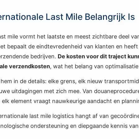
nationale Last Mile Belangrijk Is
ast mile vormt het laatste en meest zichtbare deel va
et bepaalt de eindtevredenheid van klanten en heeft 
erzendende bedrijven.
De kosten voor dit traject ku
tale verzendkosten
, wat het belang van optimalisati
 hem in de details: elke grens, elk nieuw transportmid
euwe uitdagingen met zich mee. Van douaneprocedures
 elk element vraagt nauwkeurige aandacht en planni
rnationale last mile logistics hangt af van gecoördin
hnologische ondersteuning en diepgaande kennis van