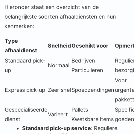
Hieronder staat een overzicht van de
belangrijkste soorten afhaaldiensten en hun
kenmerken:
Type
Snelheid
Geschikt voor
Opmerk
afhaaldienst
Standaard pick-
Bedrijven
Regulie
Normaal
up
Particulieren
bezorg
Voor
Express pick-up
Zeer snel
Spoedzendingen
urgent
pakket
Gespecialiseerde
Pallets
Specifi
Varieert
dienst
Kwetsbare items
goeder
Standaard pick-up service
: Reguliere