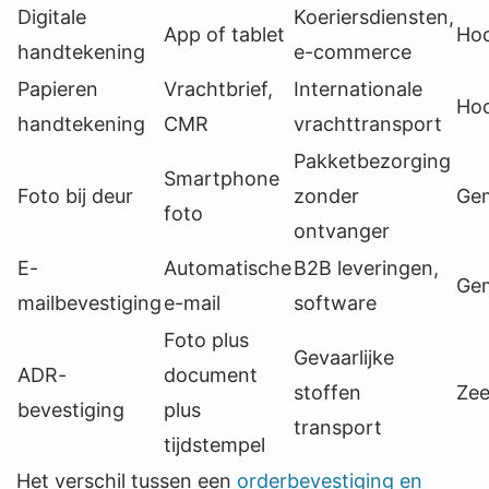
Digitale
Koeriersdiensten,
App of tablet
Ho
handtekening
e-commerce
Papieren
Vrachtbrief,
Internationale
Ho
handtekening
CMR
vrachttransport
Pakketbezorging
Smartphone
Foto bij deur
zonder
Gem
foto
ontvanger
E-
Automatische
B2B leveringen,
Gem
mailbevestiging
e-mail
software
Foto plus
Gevaarlijke
ADR-
document
stoffen
Zee
bevestiging
plus
transport
tijdstempel
Het verschil tussen een
orderbevestiging en