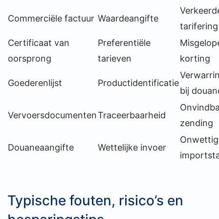
Verkeerd
Commerciële factuur
Waardeangifte
tarifering
Certificaat van
Preferentiële
Misgelop
oorsprong
tarieven
korting
Verwarri
Goederenlijst
Productidentificatie
bij douan
Onvindba
Vervoersdocumenten
Traceerbaarheid
zending
Onwettig
Douaneaangifte
Wettelijke invoer
importst
Typische fouten, risico’s en