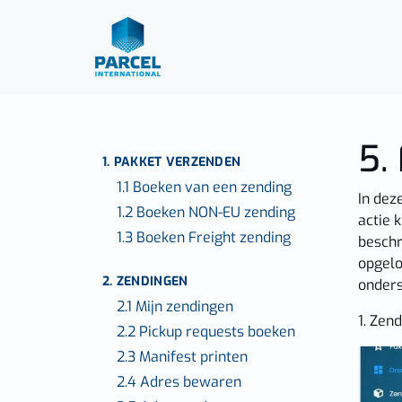
5.
1. PAKKET VERZENDEN
1.1 Boeken van een zending
In dez
1.2 Boeken NON-EU zending
actie 
1.3 Boeken Freight zending
beschr
opgelo
2. ZENDINGEN
onders
2.1 Mijn zendingen
1. Zen
2.2 Pickup requests boeken
2.3 Manifest printen
2.4 Adres bewaren